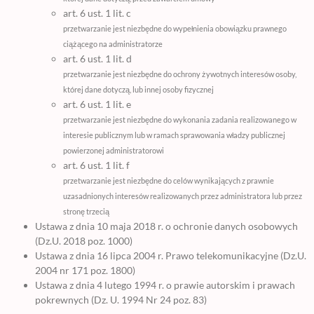
art. 6 ust. 1 lit. c
przetwarzanie jest niezbędne do wypełnienia obowiązku prawnego
ciążącego na administratorze
art. 6 ust. 1 lit. d
przetwarzanie jest niezbędne do ochrony żywotnych interesów osoby,
której dane dotyczą, lub innej osoby fizycznej
art. 6 ust. 1 lit. e
przetwarzanie jest niezbędne do wykonania zadania realizowanego w
interesie publicznym lub w ramach sprawowania władzy publicznej
powierzonej administratorowi
art. 6 ust. 1 lit. f
przetwarzanie jest niezbędne do celów wynikających z prawnie
uzasadnionych interesów realizowanych przez administratora lub przez
stronę trzecią
Ustawa z dnia 10 maja 2018 r. o ochronie danych osobowych
(Dz.U. 2018 poz. 1000)
Ustawa z dnia 16 lipca 2004 r. Prawo telekomunikacyjne (Dz.U.
2004 nr 171 poz. 1800)
Ustawa z dnia 4 lutego 1994 r. o prawie autorskim i prawach
pokrewnych (Dz. U. 1994 Nr 24 poz. 83)