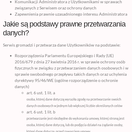
Komunikacji Administratora z Użytkownikami w sprawach
związanych z Serwisem oraz ochrony danych
Zapewnienia prawnie uzasadnionego interesu Administratora
Jakie są podstawy prawne przetwarzania
danych?
Serwis gromadzi i przetwarza dane Użytkowników na podstawie:
Rozporządzenia Parlamentu Europejskiego i Rady (UE)
2016/679 z dnia 27 kwietnia 2016 r. w sprawie ochrony osób
fizycznych w związku z przetwarzaniem danych osobowych i w
sprawie swobodnego przepływu takich danych oraz uchylenia
dyrektywy 95/46/WE (ogólne rozporządzenie o ochronie
danych)
art. 6 ust. 1 lit. a
osoba, której dane dotyczą wyraziła zgodę na przetwarzanie swoich
danych osobowych w jednym lub większej liczbie określonych celów
art. 6 ust. 1 lit. b
przetwarzanie jest niezbędne do wykonania umowy, której stroną jest
osoba, której dane dotyczą, lub do podjęcia działań na żądanie osoby,
której dane dotyczą, przed zawarciem umowy