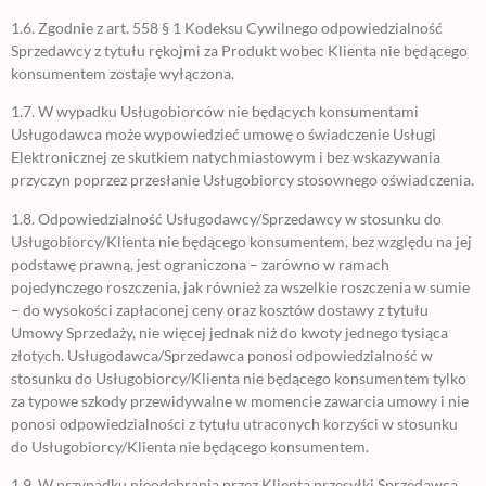
1.6. Zgodnie z art. 558 § 1 Kodeksu Cywilnego odpowiedzialność
Sprzedawcy z tytułu rękojmi za Produkt wobec Klienta nie będącego
konsumentem zostaje wyłączona.
1.7. W wypadku Usługobiorców nie będących konsumentami
Usługodawca może wypowiedzieć umowę o świadczenie Usługi
Elektronicznej ze skutkiem natychmiastowym i bez wskazywania
przyczyn poprzez przesłanie Usługobiorcy stosownego oświadczenia.
1.8. Odpowiedzialność Usługodawcy/Sprzedawcy w stosunku do
Usługobiorcy/Klienta nie będącego konsumentem, bez względu na jej
podstawę prawną, jest ograniczona – zarówno w ramach
pojedynczego roszczenia, jak również za wszelkie roszczenia w sumie
– do wysokości zapłaconej ceny oraz kosztów dostawy z tytułu
Umowy Sprzedaży, nie więcej jednak niż do kwoty jednego tysiąca
złotych. Usługodawca/Sprzedawca ponosi odpowiedzialność w
stosunku do Usługobiorcy/Klienta nie będącego konsumentem tylko
za typowe szkody przewidywalne w momencie zawarcia umowy i nie
ponosi odpowiedzialności z tytułu utraconych korzyści w stosunku
do Usługobiorcy/Klienta nie będącego konsumentem.
1.9. W przypadku nieodebrania przez Klienta przesyłki Sprzedawca