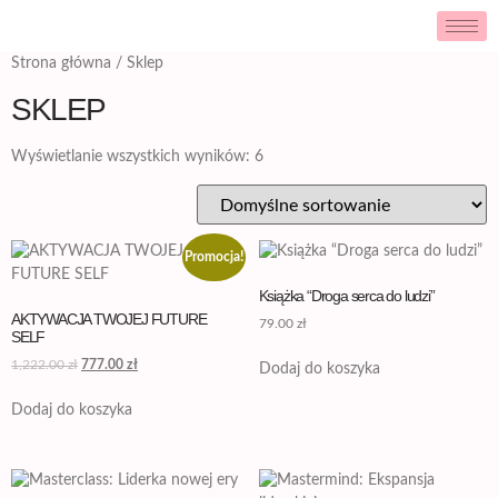
Strona główna
/ Sklep
SKLEP
Wyświetlanie wszystkich wyników: 6
Promocja!
Książka “Droga serca do ludzi”
AKTYWACJA TWOJEJ FUTURE
79.00
zł
SELF
1,222.00
zł
777.00
zł
Dodaj do koszyka
Dodaj do koszyka